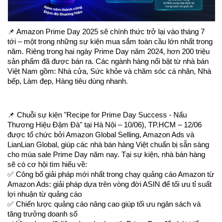
📌 Amazon Prime Day 2025 sẽ chính thức trở lại vào tháng 7
tới – một trong những sự kiện mua sắm toàn cầu lớn nhất trong
năm. Riêng trong hai ngày Prime Day năm 2024, hơn 200 triệu
sản phẩm đã được bán ra. Các ngành hàng nổi bật từ nhà bán
Việt Nam gồm: Nhà cửa, Sức khỏe và chăm sóc cá nhân, Nhà
bếp, Làm đẹp, Hàng tiêu dùng nhanh.
📌 Chuỗi sự kiện "Recipe for Prime Day Success - Nấu
Thương Hiệu Đậm Đà" tại Hà Nội – 10/06), TP.HCM – 12/06
được tổ chức bởi Amazon Global Selling, Amazon Ads và
LianLian Global, giúp các nhà bán hàng Việt chuẩn bị sẵn sàng
cho mùa sale Prime Day năm nay. Tại sự kiện, nhà bán hàng
sẽ có cơ hội tìm hiểu về:
✅ Công bố giải pháp mới nhất trong chạy quảng cáo Amazon từ
Amazon Ads: giải pháp dựa trên vòng đời ASIN để tối ưu tỉ suất
lợi nhuận từ quảng cáo
✅ Chiến lược quảng cáo nâng cao giúp tối ưu ngân sách và
tăng trưởng doanh số