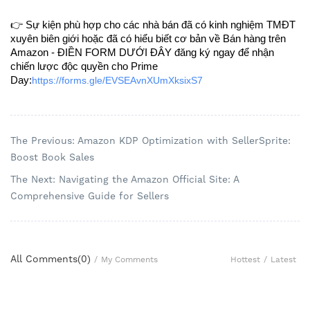
👉 Sự kiện phù hợp cho các nhà bán đã có kinh nghiệm TMĐT
xuyên biên giới hoặc đã có hiểu biết cơ bản về Bán hàng trên
Amazon - ĐIỀN FORM DƯỚI ĐÂY đăng ký ngay để nhận
chiến lược độc quyền cho Prime
Day:
https://forms.gle/EVSEAvnXUmXksixS7
The Previous: Amazon KDP Optimization with SellerSprite:
Boost Book Sales
The Next: Navigating the Amazon Official Site: A
Comprehensive Guide for Sellers
All Comments(
0
)
Hottest
/
Latest
/
My Comments