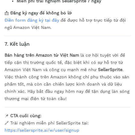
Miễn phí trải nghiệm SellerSprite 7 ngày
📩
Đăng ký ngay để không bỏ lỡ
Điền form đăng ký tại đây
để được hỗ trợ trực tiếp từ đội
ngũ Amazon Việt Nam.
7. Kết luận
Bán hàng trên Amazon từ Việt Nam
là cơ hội tuyệt vời để
tiếp cận thị trường quốc tế, đặc biệt khi có sự hỗ trợ từ
Amazon Việt Nam và công cụ mạnh mẽ như
SellerSprite
.
Việc thành công trên Amazon không chỉ phụ thuộc vào sản
phẩm tốt, mà còn cần chiến lược kinh doanh và dữ liệu
chính xác. Hãy bắt đầu ngay hôm nay để tận dụng làn sóng
thương mại điện tử toàn cầu!
📌
CTA cuối cùng:
🔗 Trải nghiệm miễn phí SellerSprite tại:
https://sellersprite.ai/w/user/signup