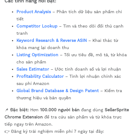
Các tính năng nổi bật:
Product Analysis
– Phân tích dữ liệu sản phẩm chi
tiết
Competitor Lookup
– Tìm và theo dõi đối thủ cạnh
tranh
Keyword Research & Reverse ASIN
– Khai thác từ
khóa mang lại doanh thu
Listing Optimization
– Tối ưu tiêu đề, mô tả, từ khóa
cho sản phẩm
Sales Estimator
– Ước tính doanh số và lợi nhuận
Profitability Calculator
– Tính lợi nhuận chính xác
sau phí Amazon
Global Brand Database & Design Patent
– Kiểm tra
thương hiệu và bản quyền
📌
Đặc biệt:
Hơn
100.000 người bán
đang dùng
SellerSprite
Chrome Extension
để tra cứu sản phẩm và từ khóa trực
tiếp ngay trên Amazon.
👉 Đăng ký trải nghiệm miễn phí 7 ngày tại đây: