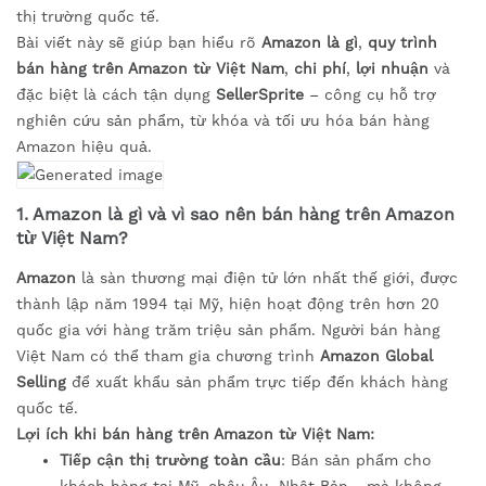
thị trường quốc tế.
Bài viết này sẽ giúp bạn hiểu rõ
Amazon là gì
,
quy trình
bán hàng trên Amazon từ Việt Nam
,
chi phí
,
lợi nhuận
và
đặc biệt là cách tận dụng
SellerSprite
– công cụ hỗ trợ
nghiên cứu sản phẩm, từ khóa và tối ưu hóa bán hàng
Amazon hiệu quả.
1. Amazon là gì và vì sao nên bán hàng trên Amazon
từ Việt Nam?
Amazon
là sàn thương mại điện tử lớn nhất thế giới, được
thành lập năm 1994 tại Mỹ, hiện hoạt động trên hơn 20
quốc gia với hàng trăm triệu sản phẩm. Người bán hàng
Việt Nam có thể tham gia chương trình
Amazon Global
Selling
để xuất khẩu sản phẩm trực tiếp đến khách hàng
quốc tế.
Lợi ích khi bán hàng trên Amazon từ Việt Nam:
Tiếp cận thị trường toàn cầu
: Bán sản phẩm cho
khách hàng tại Mỹ, châu Âu, Nhật Bản… mà không