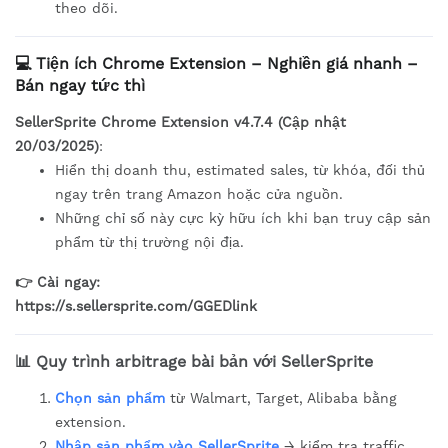
theo dõi.
💻 Tiện ích Chrome Extension – Nghiền giá nhanh –
Bán ngay tức thì
SellerSprite Chrome Extension v4.7.4 (Cập nhật
20/03/2025)
:
Hiển thị doanh thu, estimated sales, từ khóa, đối thủ
ngay trên trang Amazon hoặc cửa nguồn.
Những chỉ số này cực kỳ hữu ích khi bạn truy cập sản
phẩm từ thị trường nội địa.
👉 Cài ngay:
https://s.sellersprite.com/GGEDlink
📊 Quy trình arbitrage bài bản với SellerSprite
Chọn sản phẩm
từ Walmart, Target, Alibaba bằng
extension.
Nhập sản phẩm vào SellerSprite
→ kiểm tra traffic,