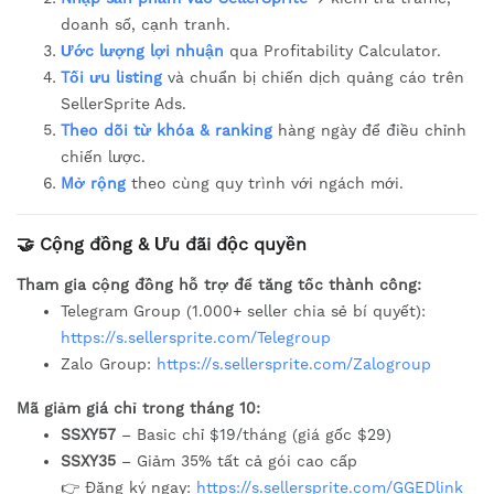
doanh số, cạnh tranh.
Ước lượng lợi nhuận
qua Profitability Calculator.
Tối ưu listing
và chuẩn bị chiến dịch quảng cáo trên
SellerSprite Ads.
Theo dõi từ khóa & ranking
hàng ngày để điều chỉnh
chiến lược.
Mở rộng
theo cùng quy trình với ngách mới.
🤝 Cộng đồng & Ưu đãi độc quyền
Tham gia cộng đồng hỗ trợ để tăng tốc thành công:
Telegram Group (1.000+ seller chia sẻ bí quyết):
https://s.sellersprite.com/Telegroup
Zalo Group:
https://s.sellersprite.com/Zalogroup
Mã giảm giá chỉ trong tháng 10:
SSXY57
– Basic chỉ $19/tháng (giá gốc $29)
SSXY35
– Giảm 35% tất cả gói cao cấp
👉 Đăng ký ngay:
https://s.sellersprite.com/GGEDlink