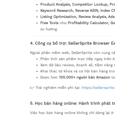
Product Analysis, Competitor Lookup, Pr
Keyword Research, Reverse ASIN, Index C
Listing Optimization, Review Analysis, Ads
Free Tools
như
Profitability Calculator, 
xu hướng.
4. Công cụ bổ trợ: SellerSprite Browser E
Ngoài phần mềm web, SellerSprite còn cung 
Phân tích sản phẩm trực tiếp ngay trên 
Xem dữ liệu review, doanh số, tiềm năng
Khai thác từ khóa và cơ hội bán hàng tron
Được hơn
100.000+ người bán Amazon
to
👉 Trải nghiệm miễn phí tại:
https://sellersprit
5. Học bán hàng online: Hành trình phát t
Việc học bán hàng online không chỉ dừng lại ở