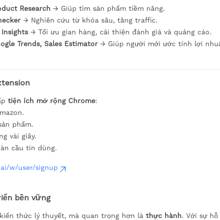
oduct Research
→ Giúp tìm sản phẩm tiềm năng.
hecker
→ Nghiên cứu từ khóa sâu, tăng traffic.
 Insights
→ Tối ưu gian hàng, cải thiện đánh giá và quảng cáo.
Google Trends, Sales Estimator
→ Giúp người mới ước tính lợi nhu
xtension
cấp
tiện ích mở rộng Chrome
:
Amazon.
 sản phẩm.
g vài giây.
àn cầu tin dùng.
e.ai/w/user/signup
riển bền vững
 kiến thức lý thuyết, mà quan trọng hơn là
thực hành
. Với sự hỗ