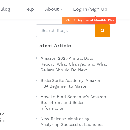
Blog
Help
About
Log In
/
Sign Up
FREE 3-Day trial of Monthly Plan
Latest Article
Amazon 2025 Annual Data
Report: What Changed and What
Sellers Should Do Next
SellerSprite Academy: Amazon
FBA Beginner to Master
How to Find Someone's Amazon
Storefront and Seller
Information
ệp
New Release Monitoring:
nắm
Analyzing Successful Launches