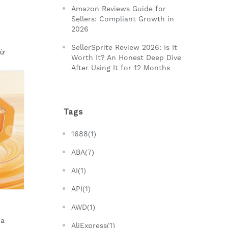
Amazon Reviews Guide for
Sellers: Compliant Growth in
2026
SellerSprite Review 2026: Is It
từ
Worth It? An Honest Deep Dive
After Using It for 12 Months
Tags
1688(1)
ABA(7)
AI(1)
API(1)
AWD(1)
ua
AliExpress(1)