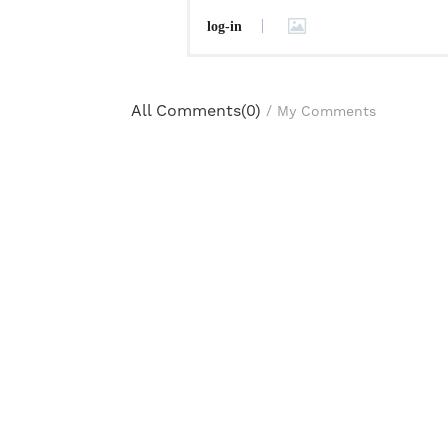
log-in
All Comments(
0
)
/
My Comments