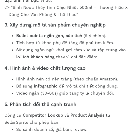
đặc tính nổi bật
. Ví dụ:
👉 “Bình Nước Thủy Tinh Chịu Nhiệt 500ml – Thương Hiệu X
– Dùng Cho Văn Phòng & Thể Thao”
3. Xây dựng mô tả sản phẩm chuyên nghiệp
Bullet points ngắn gọn, súc tích
(5 ý chính).
Tích hợp từ khóa phụ để tăng độ phủ tìm kiếm.
Sử dụng ngôn ngữ khơi gợi cảm xúc và tập trung vào
lợi ích khách hàng
thay vì chỉ đặc điểm.
4. Hình ảnh & video chất lượng cao
Hình ảnh nên có nền trắng (theo chuẩn Amazon).
Bổ sung
infographic
để mô tả chi tiết công dụng.
Video ngắn (30-60s) giúp tăng tỷ lệ chuyển đổi.
5. Phân tích đối thủ cạnh tranh
Công cụ
Competitor Lookup
và
Product Analysis
từ
SellerSprite cho phép bạn:
So sánh doanh số, giá bán, review.