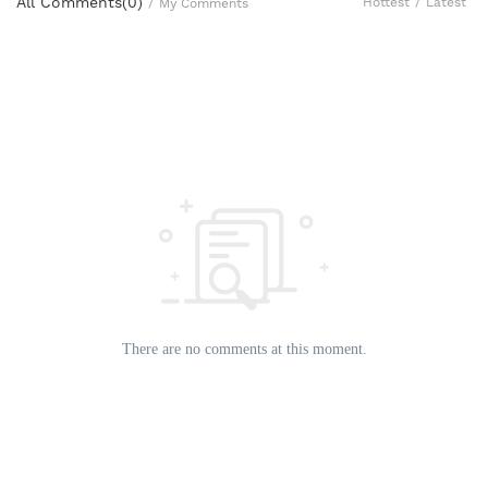
All Comments(
0
)
Hottest
/
Latest
/
My Comments
There are no comments at this moment.