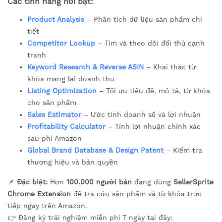
Các tính năng nổi bật:
Product Analysis
– Phân tích dữ liệu sản phẩm chi
tiết
Competitor Lookup
– Tìm và theo dõi đối thủ cạnh
tranh
Keyword Research & Reverse ASIN
– Khai thác từ
khóa mang lại doanh thu
Listing Optimization
– Tối ưu tiêu đề, mô tả, từ khóa
cho sản phẩm
Sales Estimator
– Ước tính doanh số và lợi nhuận
Profitability Calculator
– Tính lợi nhuận chính xác
sau phí Amazon
Global Brand Database & Design Patent
– Kiểm tra
thương hiệu và bản quyền
📌
Đặc biệt:
Hơn
100.000 người bán
đang dùng
SellerSprite
Chrome Extension
để tra cứu sản phẩm và từ khóa trực
tiếp ngay trên Amazon.
👉 Đăng ký trải nghiệm miễn phí 7 ngày tại đây: