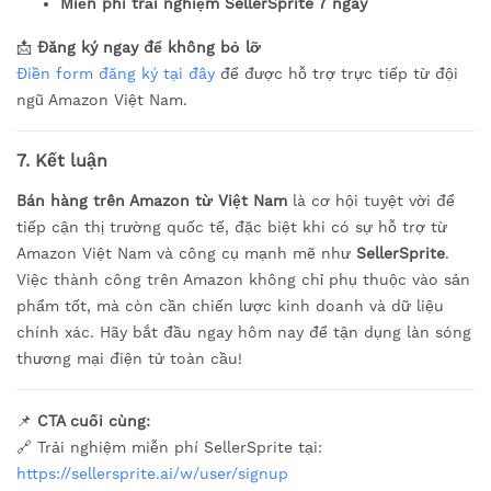
Miễn phí trải nghiệm SellerSprite 7 ngày
📩
Đăng ký ngay để không bỏ lỡ
Điền form đăng ký tại đây
để được hỗ trợ trực tiếp từ đội
ngũ Amazon Việt Nam.
7. Kết luận
Bán hàng trên Amazon từ Việt Nam
là cơ hội tuyệt vời để
tiếp cận thị trường quốc tế, đặc biệt khi có sự hỗ trợ từ
Amazon Việt Nam và công cụ mạnh mẽ như
SellerSprite
.
Việc thành công trên Amazon không chỉ phụ thuộc vào sản
phẩm tốt, mà còn cần chiến lược kinh doanh và dữ liệu
chính xác. Hãy bắt đầu ngay hôm nay để tận dụng làn sóng
thương mại điện tử toàn cầu!
📌
CTA cuối cùng:
🔗 Trải nghiệm miễn phí SellerSprite tại:
https://sellersprite.ai/w/user/signup