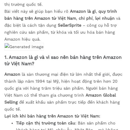
thị trường quốc tế.
Bài viết này sẽ giúp bạn hiểu rõ
Amazon là gì
,
quy trình
bán hàng trên Amazon từ Việt Nam
,
chi phí
,
lợi nhuận
và
đặc biệt là cách tận dụng
SellerSprite
– công cụ hỗ trợ
nghiên cứu sản phẩm, từ khóa và tối ưu hóa bán hàng
Amazon hiệu quả.
1. Amazon là gì và vì sao nên bán hàng trên Amazon
từ Việt Nam?
Amazon
là sàn thương mại điện tử lớn nhất thế giới, được
thành lập năm 1994 tại Mỹ, hiện hoạt động trên hơn 20
quốc gia với hàng trăm triệu sản phẩm. Người bán hàng
Việt Nam có thể tham gia chương trình
Amazon Global
Selling
để xuất khẩu sản phẩm trực tiếp đến khách hàng
quốc tế.
Lợi ích khi bán hàng trên Amazon từ Việt Nam:
Tiếp cận thị trường toàn cầu
: Bán sản phẩm cho
khách hàng tại Mỹ, châu Âu, Nhật Bản… mà không