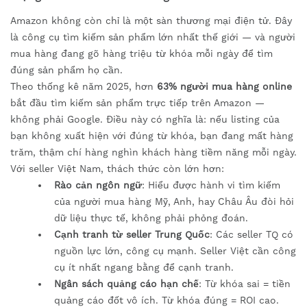
Amazon không còn chỉ là một sàn thương mại điện tử. Đây
là công cụ tìm kiếm sản phẩm lớn nhất thế giới — và người
mua hàng đang gõ hàng triệu từ khóa mỗi ngày để tìm
đúng sản phẩm họ cần.
Theo thống kê năm 2025, hơn
63% người mua hàng online
bắt đầu tìm kiếm sản phẩm trực tiếp trên Amazon —
không phải Google. Điều này có nghĩa là: nếu listing của
bạn không xuất hiện với đúng từ khóa, bạn đang mất hàng
trăm, thậm chí hàng nghìn khách hàng tiềm năng mỗi ngày.
Với seller Việt Nam, thách thức còn lớn hơn:
Rào cản ngôn ngữ
: Hiểu được hành vi tìm kiếm
của người mua hàng Mỹ, Anh, hay Châu Âu đòi hỏi
dữ liệu thực tế, không phải phỏng đoán.
Cạnh tranh từ seller Trung Quốc
: Các seller TQ có
nguồn lực lớn, công cụ mạnh. Seller Việt cần công
cụ ít nhất ngang bằng để cạnh tranh.
Ngân sách quảng cáo hạn chế
: Từ khóa sai = tiền
quảng cáo đốt vô ích. Từ khóa đúng = ROI cao.