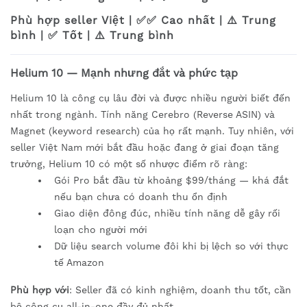
Phù hợp seller Việt | ✅✅ Cao nhất | ⚠️ Trung
bình | ✅ Tốt | ⚠️ Trung bình
Helium 10 — Mạnh nhưng đắt và phức tạp
Helium 10 là công cụ lâu đời và được nhiều người biết đến
nhất trong ngành. Tính năng Cerebro (Reverse ASIN) và
Magnet (keyword research) của họ rất mạnh. Tuy nhiên, với
seller Việt Nam mới bắt đầu hoặc đang ở giai đoạn tăng
trưởng, Helium 10 có một số nhược điểm rõ ràng:
Gói Pro bắt đầu từ khoảng $99/tháng — khá đắt
nếu bạn chưa có doanh thu ổn định
Giao diện đông đúc, nhiều tính năng dễ gây rối
loạn cho người mới
Dữ liệu search volume đôi khi bị lệch so với thực
tế Amazon
Phù hợp với
: Seller đã có kinh nghiệm, doanh thu tốt, cần
bộ công cụ all-in-one đầy đủ nhất.