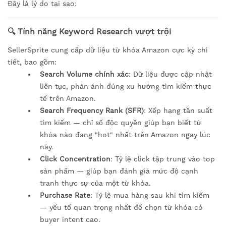
Đây là lý do tại sao:
🔍 Tính năng Keyword Research vượt trội
SellerSprite cung cấp dữ liệu từ khóa Amazon cực kỳ chi
tiết, bao gồm:
Search Volume chính xác
: Dữ liệu được cập nhật
liên tục, phản ánh đúng xu hướng tìm kiếm thực
tế trên Amazon.
Search Frequency Rank (SFR)
: Xếp hạng tần suất
tìm kiếm — chỉ số độc quyền giúp bạn biết từ
khóa nào đang "hot" nhất trên Amazon ngay lúc
này.
Click Concentration
: Tỷ lệ click tập trung vào top
sản phẩm — giúp bạn đánh giá mức độ cạnh
tranh thực sự của một từ khóa.
Purchase Rate
: Tỷ lệ mua hàng sau khi tìm kiếm
— yếu tố quan trọng nhất để chọn từ khóa có
buyer intent cao.