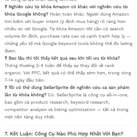
❓ Nghiên cứu từ khóa Amazon có khác với nghiên cứu từ
khóa Google không?
Hoàn toàn khác. Người dùng Amazon
tìm kiếm với buyer intent (ý định mua hàng) rõ ràng hơn
nhiều so với Google. Từ khóa Amazon tốt cần có search
volume ổn định, purchase rate cao và cạnh tranh hợp lý —
những yếu tố mà Google keyword tools không thể đo lường
được.
❓ Bao lâu thì tôi thấy kết quả sau khi tối ưu từ khóa?
Thông thường 2-4 tuần để thấy sự thay đổi về rank
organic. Với PPC, kết quả có thể thấy sớm hơn, trong vòng
7-14 ngày đầu tiên.
❓ Tôi có thể dùng SellerSprite để nghiên cứu cả sản phẩm
lẫn từ khóa không?
Có. SellerSprite là công cụ all-in-one,
bao gồm cả product research, keyword research,
competitor analysis và listing optimization — tất cả trong
một nền tảng duy nhất.
7. Kết Luận: Công Cụ Nào Phù Hợp Nhất Với Bạn?