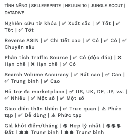
TÍNH NĂNG | SELLERSPRITE | HELIUM 10 | JUNGLE SCOUT |
DATADIVE
Nghiên cứu từ khóa | ✅ Xuất sắc | ✅ Tốt | ✅
Tốt | ✅ Tốt
Reverse ASIN | ✅ Chi tiết cao | ✅ Có | ✅ Có | ✅
Chuyên sâu
Phân tích Traffic Source | ✅ Có (độc đáo) | ❌
Hạn chế | ❌ Hạn chế | ✅ Có
Search Volume Accuracy | ✅ Rất cao | ✅ Cao |
✅ Trung bình | ✅ Cao
Hỗ trợ đa marketplace | ✅ US, UK, DE, JP, v.v. |
✅ Nhiều | ✅ Một số | ✅ Một số
Giao diện thân thiện | ✅ Trực quan | ⚠️ Phức
tạp | ✅ Dễ dùng | ⚠️ Phức tạp
Giá khởi điểm/tháng | 💲 Hợp lý nhất | 💲💲💲
Đắt | 💲💲 Trung bình | 💲💲 Trung bình