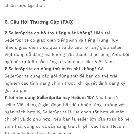
chiến lược kịp thời.
6. Câu Hỏi Thường Gặp (FAQ)
❓ SellerSprite có hỗ trợ tiếng Việt không?
Hiện tại
SellerSprite có giao diện tiếng Anh và tiếng Trung. Tuy
nhiên, giao diện trực quan và dữ liệu rõ ràng giúp seller
Việt dùng dễ dàng mà không cần thành thạo tiếng Anh. Đội
ngũ hỗ trợ luôn sẵn sàng tư vấn cho seller Việt Nam.
❓ SellerSprite có dùng thử miễn phí không?
Có.
SellerSprite cung cấp gói dùng thử để bạn có thể trải
nghiệm các tính năng chính trước khi quyết định đăng ký
gói trả phí.
❓ Tôi nên dùng SellerSprite hay Helium 10?
Nếu bạn là
seller Việt đang ở giai đoạn bắt đầu hoặc tăng trưởng với
ngân sách hợp lý, SellerSprite là lựa chọn tốt hơn về mặt
chi phí và độ phù hợp. Nếu bạn là seller lớn cần toàn bộ hệ
sinh thái công cụ và sẵn sàng trả chi phí cao hơn, Helium
10 cũng là lựa chọn đáng xem xét.